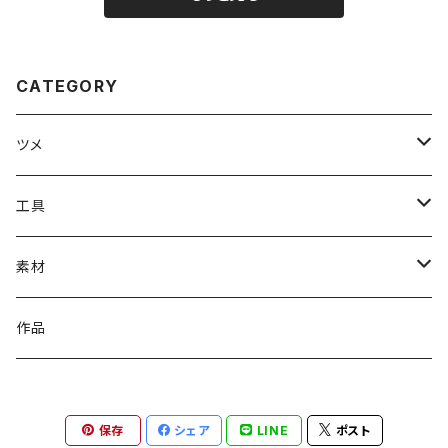
CATEGORY
ツメ
#1000番台ツメ
工具
#4100番台ツメ
溶接工具（ろう付け・ハンダ付けなど）
素材
#4200番台ツメ
石留工具
イヤリング金具
作品
#4320番台ツメ
磨き工具
ピアス金具
保存
シェア
LINE
ポスト