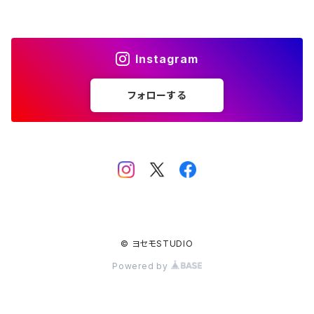
#4328番台ツメ
切削工具
ブローチ金具
#4400番台ツメ
検査工具
ヘア金具
Instagram
#4500番台ツメ
作業工具
リング金具
フォローする
#4600番台ツメ
その他工具
その他
ミール皿
ネックレス金具
オワン
真鍮線
© ヨセモSTUDIO
しゃか玉
Powered by
パール