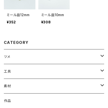
ミール皿12mm
ミール皿10mm
¥352
¥308
CATEGORY
ツメ
#1000番台ツメ
工具
#4100番台ツメ
溶接工具（ろう付け・ハンダ付けなど）
素材
#4200番台ツメ
石留工具
イヤリング金具
作品