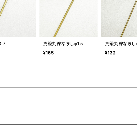
0.7
真鍮丸線なましφ1.5
真鍮丸線なましφ
¥165
¥132