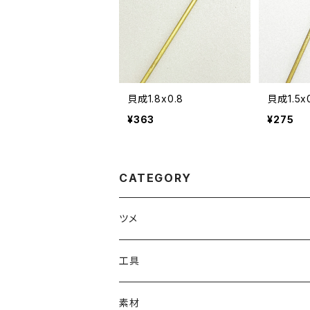
貝成1.8x0.8
貝成1.5x
¥363
¥275
CATEGORY
ツメ
#1000番台ツメ
工具
#4100番台ツメ
溶接工具（ろう付け・ハンダ付けなど）
素材