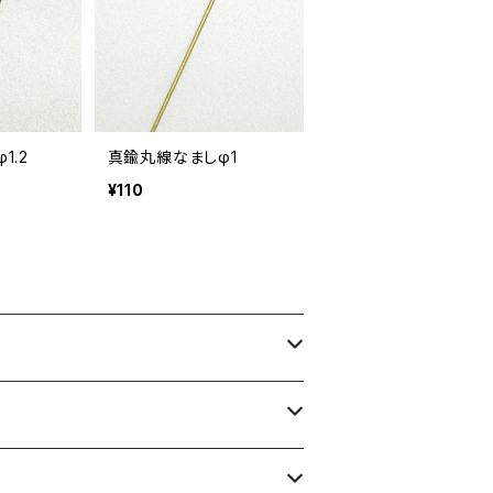
1.2
真鍮丸線なましφ1
¥110