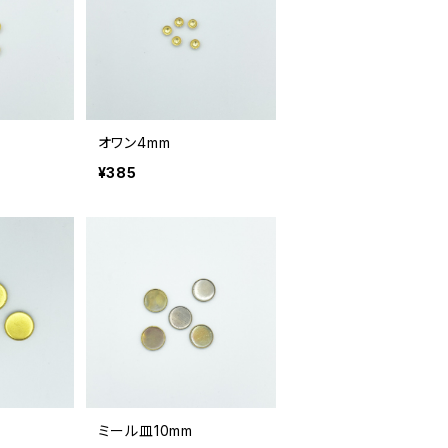
オワン4mm
¥385
ミール皿10mm