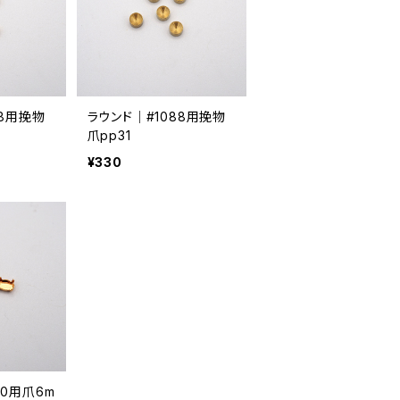
88用挽物
ラウンド｜#1088用挽物
爪pp31
¥330
20用爪6m