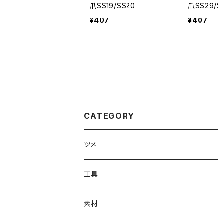
爪SS19/SS20
爪SS29/
¥407
¥407
CATEGORY
ツメ
#1000番台ツメ
工具
#4100番台ツメ
溶接工具（ろう付け・ハンダ付けなど）
素材