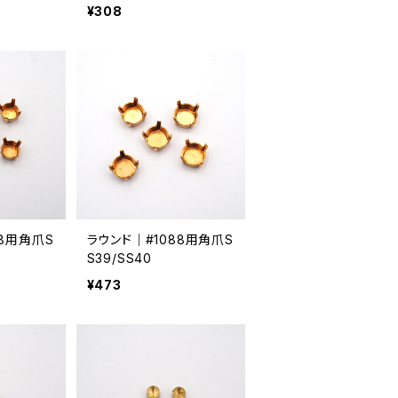
¥308
88用角爪S
ラウンド｜#1088用角爪S
S39/SS40
¥473