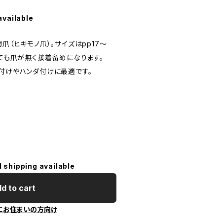
available
爪（ヒキモノ爪）。サイズはpp17〜
っても爪が無く接着留めになります。
う付けやハンダ付けに最適です。
l shipping available
d to cart
にお住まいの方向け