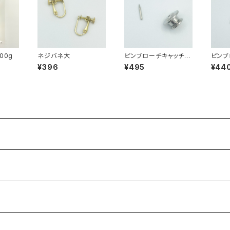
00g
ネジバネ大
ピンブローチキャッチセ
ピンブ
ット（底低）
ット
¥396
¥495
¥44