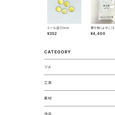
ミール皿12mm
寄せ粉（よせこ）5
¥352
¥4,400
CATEGORY
ツメ
#1000番台ツメ
工具
#4100番台ツメ
溶接工具（ろう付け・ハンダ付けなど）
素材
#4200番台ツメ
石留工具
イヤリング金具
作品