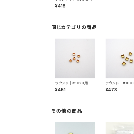
物爪pp17/pp18
¥418
同じカテゴリの商品
ラウンド｜#1028用角
ラウンド｜#108
爪pp24
爪pp31
¥451
¥473
その他の商品