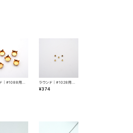
ド｜#1088用角
ラウンド｜#1028用挽
9/SS40
物爪pp9
3
¥374