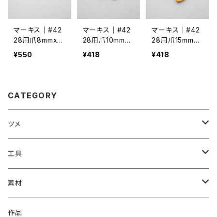
マーキス｜#42
マーキス｜#42
マーキス｜#42
28用爪8mmx4
28用爪10mmx5
28用爪15mmx7
mm
mm
mm
¥550
¥418
¥418
CATEGORY
ツメ
#1000番台ツメ
工具
#4100番台ツメ
溶接工具（ろう付け・ハンダ付けなど）
素材
#4200番台ツメ
石留工具
イヤリング金具
作品