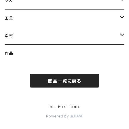
ツメ
#1000番台ツメ
工具
#4100番台ツメ
溶接工具（ろう付け・ハンダ付けなど）
素材
#4200番台ツメ
石留工具
イヤリング金具
作品
#4320番台ツメ
磨き工具
ピアス金具
商品一覧に戻る
#4328番台ツメ
切削工具
ブローチ金具
#4400番台ツメ
検査工具
ヘア金具
© ヨセモSTUDIO
Powered by
#4500番台ツメ
作業工具
リング金具