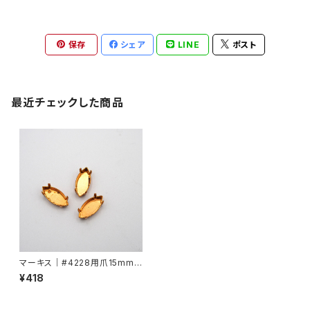
保存
シェア
LINE
ポスト
最近チェックした商品
マーキス｜#4228用爪15mmx
7mm
¥418