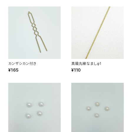
カンザシカン付き
真鍮丸線なましφ1
¥165
¥110