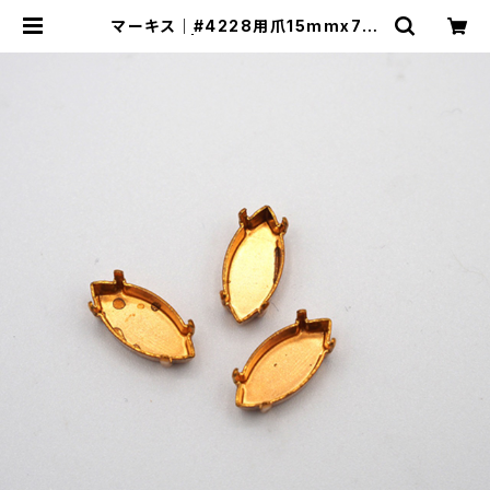
マーキス｜#4228用爪15mmx7m
m | ヨセモSTUDIO