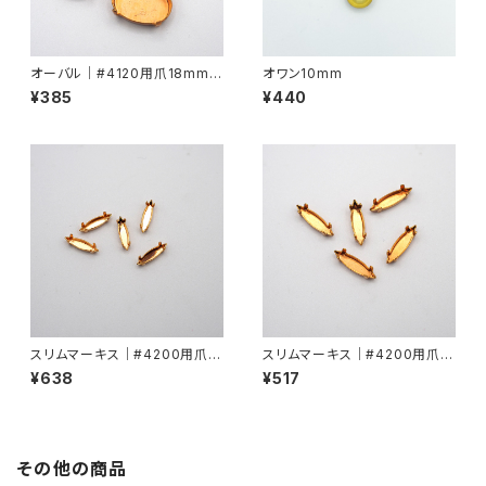
オーバル｜#4120用爪18mmx
オワン10mm
13mm
¥385
¥440
スリムマーキス｜#4200用爪11
スリムマーキス｜#4200用爪15
mmx3mm
mmx4mm
¥638
¥517
その他の商品