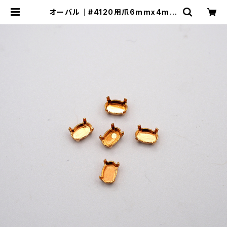
オーバル｜#4120用爪6mmx4mm
| ヨセモSTUDIO