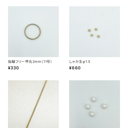
指輪フリー甲丸2mm（11号）
しゃか玉φ1.5
¥330
¥660