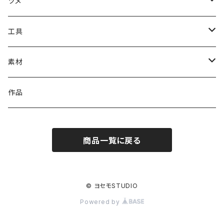
ツメ
#1000番台ツメ
工具
#4100番台ツメ
溶接工具（ろう付け・ハンダ付けなど）
素材
#4200番台ツメ
石留工具
イヤリング金具
作品
#4320番台ツメ
磨き工具
ピアス金具
商品一覧に戻る
#4328番台ツメ
切削工具
ブローチ金具
#4400番台ツメ
検査工具
ヘア金具
© ヨセモSTUDIO
Powered by
#4500番台ツメ
作業工具
リング金具