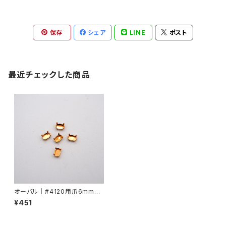
保存
シェア
LINE
ポスト
最近チェックした商品
オーバル｜#4120用爪6mmx4
mm
¥451