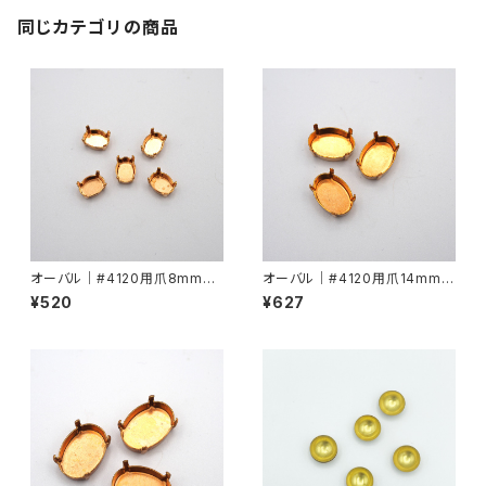
同じカテゴリの商品
オーバル｜#4120用爪8mmx6
オーバル｜#4120用爪14mmx
mm
10mm
¥520
¥627