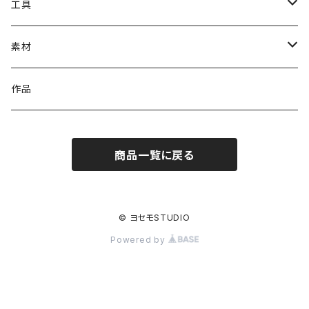
#1000番台ツメ
工具
#4100番台ツメ
溶接工具（ろう付け・ハンダ付けなど）
素材
#4200番台ツメ
石留工具
イヤリング金具
作品
#4320番台ツメ
磨き工具
ピアス金具
商品一覧に戻る
#4328番台ツメ
切削工具
ブローチ金具
#4400番台ツメ
検査工具
ヘア金具
© ヨセモSTUDIO
Powered by
#4500番台ツメ
作業工具
リング金具
#4600番台ツメ
その他工具
その他