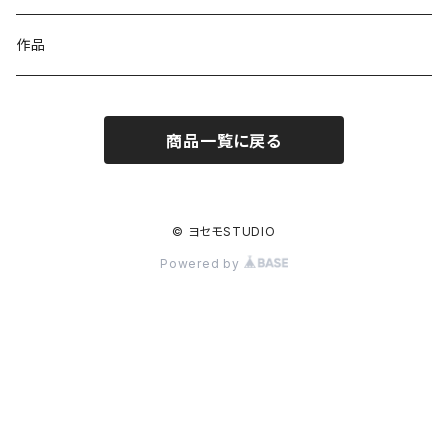
#4200番台ツメ
石留工具
イヤリング金具
作品
#4320番台ツメ
磨き工具
ピアス金具
商品一覧に戻る
#4328番台ツメ
切削工具
ブローチ金具
#4400番台ツメ
検査工具
ヘア金具
© ヨセモSTUDIO
Powered by
#4500番台ツメ
作業工具
リング金具
#4600番台ツメ
その他工具
その他
ミール皿
ネックレス金具