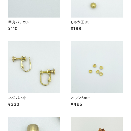
甲丸バチカン
しゃか玉φ5
¥110
¥198
ネジバネ小
オワン５mm
¥330
¥495