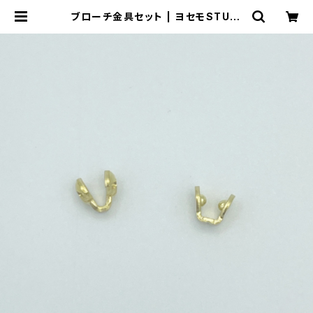
ブローチ金具セット | ヨセモSTUDI
O