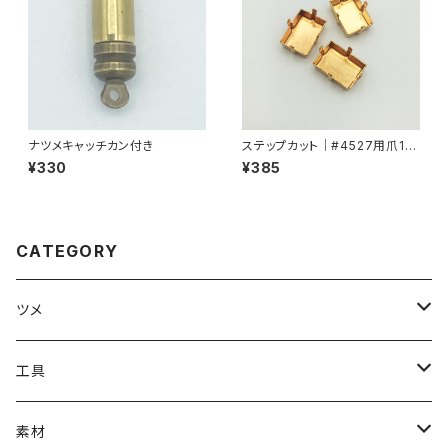
ナツメキャッチカン付き
ステップカット｜#4527用爪14
mmx10mm
¥330
¥385
CATEGORY
ツメ
#1000番台ツメ
工具
#4100番台ツメ
溶接工具（ろう付け・ハンダ付けなど）
素材