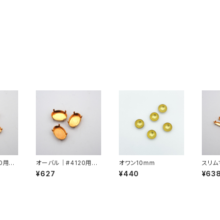
0用爪
オーバル｜#4120用爪1
オワン10mm
スリム
4mmx10mm
0用爪
¥627
¥440
¥63