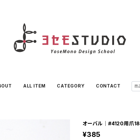
BOUT
ALL ITEM
CATEGORY
CONTACT
オーバル｜#4120用爪18
¥385