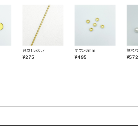
貝成1.5x0.7
オワン6mm
無穴パ
イト
¥275
¥495
¥57