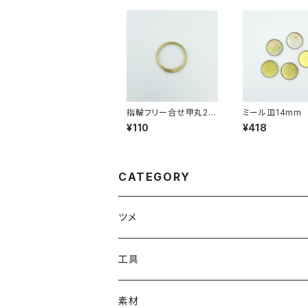
指輪フリー合せ甲丸2.5
ミール皿14mm
mm（11号）
¥110
¥418
CATEGORY
ツメ
#1000番台ツメ
工具
#4100番台ツメ
溶接工具（ろう付け・ハンダ付けなど）
素材