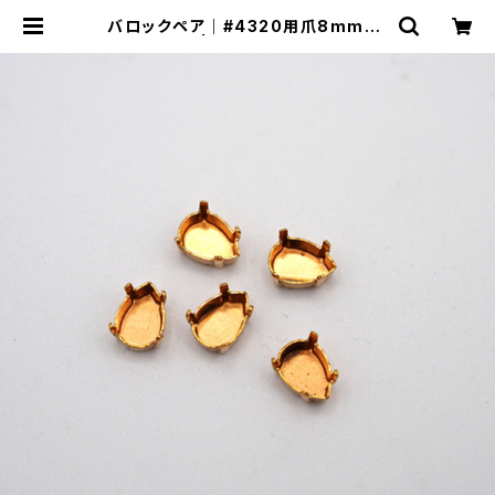
バロックペア｜#4320用爪8mmx6
mm | ヨセモSTUDIO