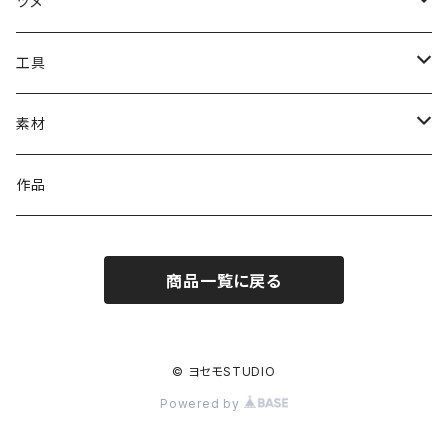
ツメ
#1000番台ツメ
工具
#4100番台ツメ
溶接工具（ろう付け・ハンダ付けなど）
素材
#4200番台ツメ
石留工具
イヤリング金具
作品
#4320番台ツメ
磨き工具
ピアス金具
商品一覧に戻る
#4328番台ツメ
切削工具
ブローチ金具
#4400番台ツメ
検査工具
ヘア金具
© ヨセモSTUDIO
Powered by
#4500番台ツメ
作業工具
リング金具