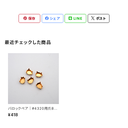
保存
シェア
LINE
ポスト
最近チェックした商品
バロックペア｜#4320用爪8m
mx6mm
¥418