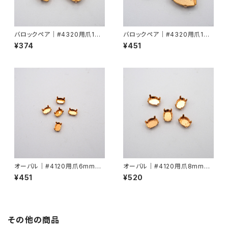
バロックペア｜#4320用爪14
バロックペア｜#4320用爪18
mmx10mm
mmx13mm
¥374
¥451
オーバル｜#4120用爪6mmx4
オーバル｜#4120用爪8mmx6
mm
mm
¥451
¥520
その他の商品