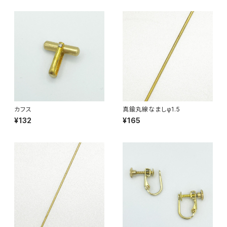
カフス
真鍮丸線なましφ1.5
¥132
¥165