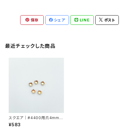
保存
シェア
LINE
ポスト
最近チェックした商品
スクエア｜#4400用爪4mmx
4mm
¥583