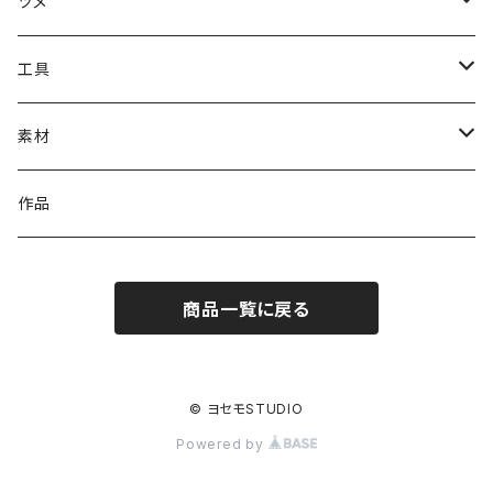
ツメ
#1000番台ツメ
工具
#4100番台ツメ
溶接工具（ろう付け・ハンダ付けなど）
素材
#4200番台ツメ
石留工具
イヤリング金具
作品
#4320番台ツメ
磨き工具
ピアス金具
商品一覧に戻る
#4328番台ツメ
切削工具
ブローチ金具
#4400番台ツメ
検査工具
ヘア金具
© ヨセモSTUDIO
Powered by
#4500番台ツメ
作業工具
リング金具