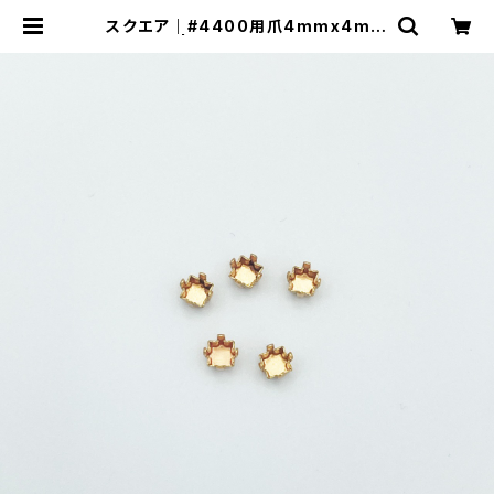
スクエア｜#4400用爪4mmx4mm
| ヨセモSTUDIO