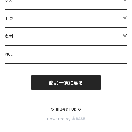
ツメ
#1000番台ツメ
工具
#4100番台ツメ
溶接工具（ろう付け・ハンダ付けなど）
素材
#4200番台ツメ
石留工具
イヤリング金具
作品
#4320番台ツメ
磨き工具
ピアス金具
商品一覧に戻る
#4328番台ツメ
切削工具
ブローチ金具
#4400番台ツメ
検査工具
ヘア金具
© ヨセモSTUDIO
Powered by
#4500番台ツメ
作業工具
リング金具