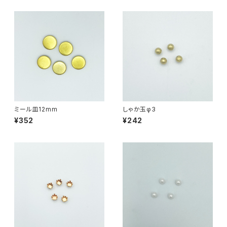
ミール皿12mm
しゃか玉φ3
¥352
¥242