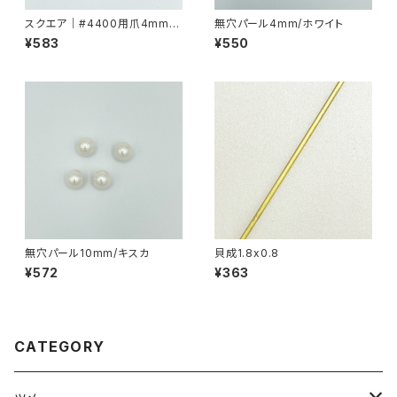
スクエア｜#4400用爪4mmx
無穴パール4mm/ホワイト
4mm
¥583
¥550
無穴パール10mm/キスカ
貝成1.8x0.8
¥572
¥363
CATEGORY