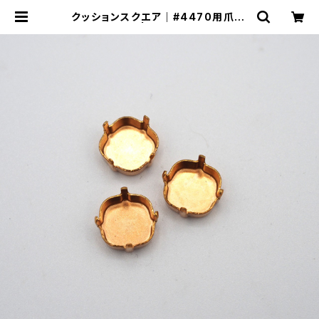
クッションスクエア｜#4470用爪10
mmmm | ヨセモSTUDIO